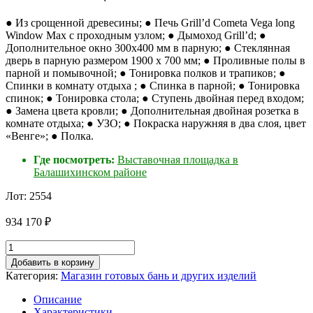
● Из срощенной древесины; ● Печь Grill’d Cometa Vega long
Window Max с проходным узлом; ● Дымоход Grill’d; ●
Дополнительное окно 300х400 мм в парную; ● Стеклянная
дверь в парную размером 1900 х 700 мм; ● Проливные полы в
парной и помывочной; ● Тонировка полков и трапиков; ●
Спинки в комнату отдыха ; ● Спинка в парной; ● Тонировка
спинок; ● Тонировка стола; ● Ступень двойная перед входом;
● Замена цвета кровли; ● Дополнительная двойная розетка в
комнате отдыха; ● УЗО; ● Покраска наружняя в два слоя, цвет
«Венге»; ● Полка.
Где посмотреть:
Выставочная площадка в
Балашихинском районе
Лот: 2554
934 170
₽
Количество
товара
Добавить в корзину
Баня
Категория:
Магазин готовых бань и других изделий
"Би-
Хаус"
Описание
Характеристики