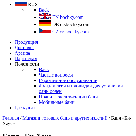
RUS
Back
EN
bochky.com
DE
de.bochky.com
CZ
cz.bochky.com
Продукция
Доставка
Аренда
Партнерам
Полезности
Back
Частые вопросы
Гарантийное обслуживание
Фундаменты и площадки для установки
бань-бочек
Правила эксплуатации бани
Мобильные бани
Где купить
Главная
/
Магазин готовых бань и других изделий
/ Баня «Би-
Хаус»