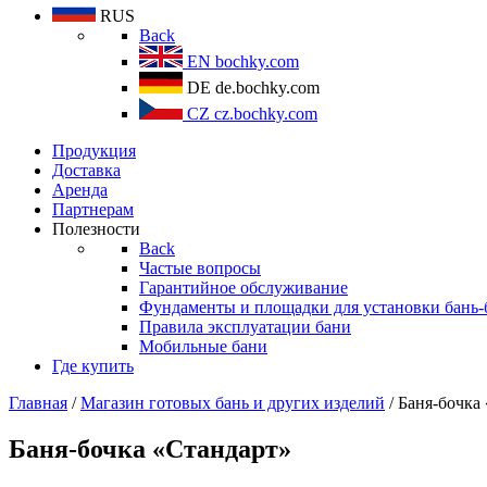
RUS
Back
EN
bochky.com
DE
de.bochky.com
CZ
cz.bochky.com
Продукция
Доставка
Аренда
Партнерам
Полезности
Back
Частые вопросы
Гарантийное обслуживание
Фундаменты и площадки для установки бань-
Правила эксплуатации бани
Мобильные бани
Где купить
Главная
/
Магазин готовых бань и других изделий
/ Баня-бочка
Баня-бочка «Стандарт»