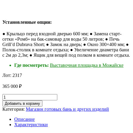
Установленные опции:
● Крыльцо перед входной дверью 600 мм; ● Замена старт-
сетки «Ромб» на бак-самовар для воды 50 литров; ● Печь
Grill’d Dubrava Short; ● Замок на дверь; ● Окно 300×400 мм; ●
Полок-столик в комнате отдыха; ● Увеличение диаметра бани
с 2м до 2,3м; ● Ящик для вещей под полком в комнате отдыха.
Где посмотреть:
Выставочная площадка в Можайске
Лот: 2317
365 000
₽
Количество
товара
Добавить в корзину
Баня-
Категория:
Магазин готовых бань и других изделий
бочка
"Супер-
Описание
Люкс"
Характеристики