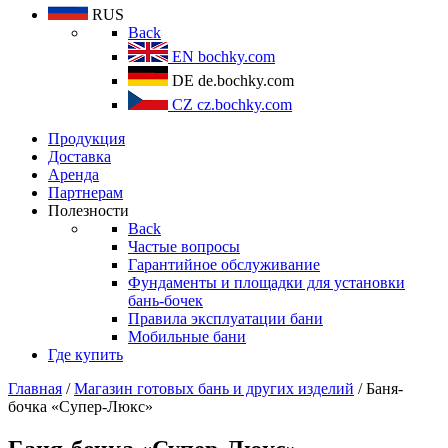
RUS
Back
EN
bochky.com
DE
de.bochky.com
CZ
cz.bochky.com
Продукция
Доставка
Аренда
Партнерам
Полезности
Back
Частые вопросы
Гарантийное обслуживание
Фундаменты и площадки для установки
бань-бочек
Правила эксплуатации бани
Мобильные бани
Где купить
Главная
/
Магазин готовых бань и других изделий
/ Баня-
бочка «Супер-Люкс»