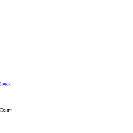
бочек
-Лонг»