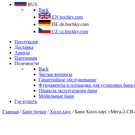
RUS
Back
EN
bochky.com
DE
de.bochky.com
CZ
cz.bochky.com
Продукция
Доставка
Аренда
Партнерам
Полезности
Back
Частые вопросы
Гарантийное обслуживание
Фундаменты и площадки для установки бань-
Правила эксплуатации бани
Мобильные бани
Где купить
Главная
/
Бани бочки
/
Хилл-хаус
/ Баня Хилл-хаус «Мега-2-СВ