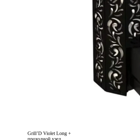
Grill’D Violet Long +
проходной узел