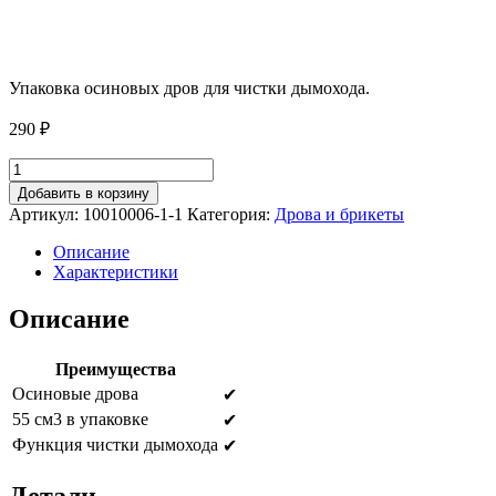
Упаковка осиновых дров для чистки дымохода.
290
₽
Количество
товара
Добавить в корзину
Дрова
Артикул:
10010006-1-1
Категория:
Дрова и брикеты
для
чистки
Описание
дымохода
Характеристики
из
осины
Описание
Преимущества
Осиновые дрова
✔
55 см3 в упаковке
✔
Функция чистки дымохода
✔
Детали