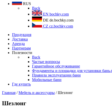
RUS
Back
EN
bochky.com
DE
de.bochky.com
CZ
cz.bochky.com
Продукция
Доставка
Аренда
Партнерам
Полезности
Back
Частые вопросы
Гарантийное обслуживание
Фундаменты и площадки для установки бань-
Правила эксплуатации бани
Мобильные бани
Где купить
Главная
/
Мебель и аксессуары
/ Шезлонг
Шезлонг