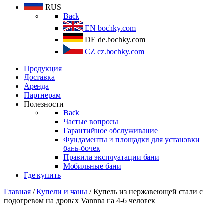
RUS
Back
EN
bochky.com
DE
de.bochky.com
CZ
cz.bochky.com
Продукция
Доставка
Аренда
Партнерам
Полезности
Back
Частые вопросы
Гарантийное обслуживание
Фундаменты и площадки для установки
бань-бочек
Правила эксплуатации бани
Мобильные бани
Где купить
Главная
/
Купели и чаны
/ Купель из нержавеющей стали с
подогревом на дровах Vannna на 4-6 человек