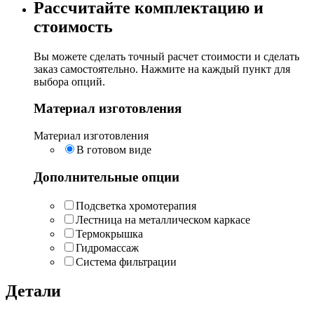
Рассчитайте комплектацию и
подогревом
стоимость
на
дровах
Vannna
Вы можете сделать точный расчет стоимости и сделать
на
заказ самостоятельно. Нажмите на каждый пункт для
4-
выбора опций.
6
человек
Материал изготовления
Материал изготовления
В готовом виде
Дополнительные опции
Подсветка хромотерапия
Лестница на металлическом каркасе
Термокрышка
Гидромассаж
Система фильтрации
Детали