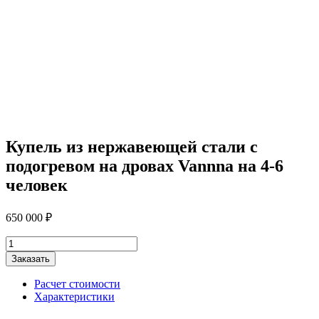
Купель из нержавеющей стали с
подогревом на дровах Vannna на 4-6
человек
650 000
₽
Количество
товара
Заказать
Купель
из
Расчет стоимости
нержавеющей
Характеристики
стали
с