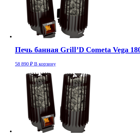
Печь банная Grill’D Cometa Vega 180
58 890
₽
В корзину