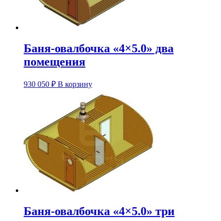
товара.
Баня-овалбочка «4×5.0» два
помещения
930 050
₽
В корзину
Баня-овалбочка «4×5.0» три