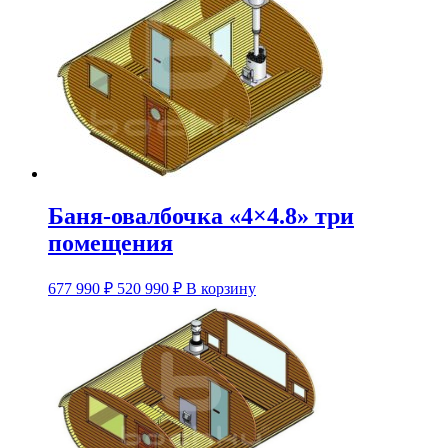
несколько
вариаций.
Опции
можно
выбрать
на
странице
товара.
Баня-овалбочка «4×4.8» три
помещения
Этот
677 990
₽
520 990
₽
В корзину
товар
имеет
несколько
вариаций.
Опции
можно
выбрать
на
странице