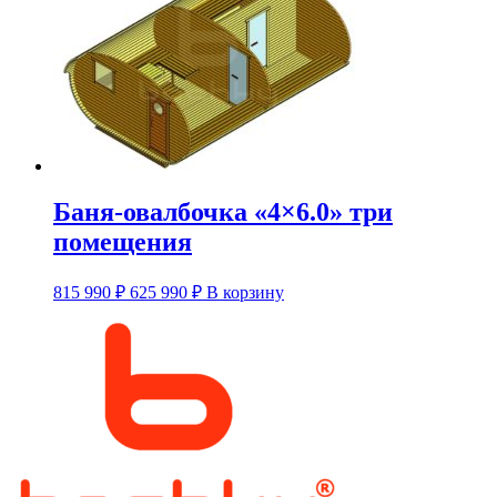
вариаций.
Опции
можно
выбрать
на
странице
товара.
Баня-овалбочка «4×6.0» три
помещения
Этот
815 990
₽
625 990
₽
В корзину
товар
имеет
несколько
вариаций.
Опции
можно
выбрать
на
странице
товара.