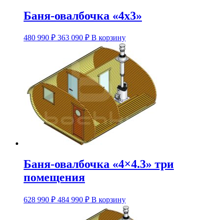
Баня-овалбочка «4х3»
Этот
480 990
₽
363 090
₽
В корзину
товар
имеет
несколько
вариаций.
Опции
можно
выбрать
на
странице
товара.
Баня-овалбочка «4×4.3» три
помещения
Этот
628 990
₽
484 990
₽
В корзину
товар
имеет