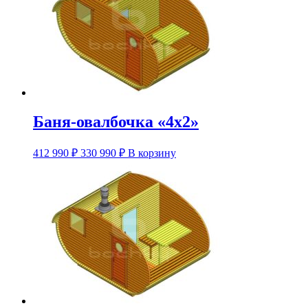
Баня-овалбочка «4х2»
Этот
412 990
₽
330 990
₽
В корзину
товар
имеет
несколько
вариаций.
Опции
можно
выбрать
на
странице
товара.