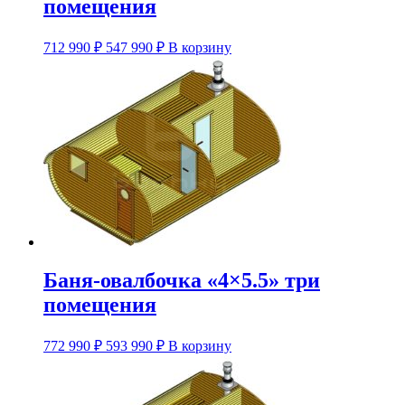
помещения
Этот
712 990
₽
547 990
₽
В корзину
товар
имеет
несколько
вариаций.
Опции
можно
выбрать
на
странице
товара.
Баня-овалбочка «4×5.5» три
помещения
Этот
772 990
₽
593 990
₽
В корзину
товар
имеет
несколько