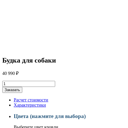
Будка для собаки
40 990
₽
Количество
товара
Заказать
Будка
для
Расчет стоимости
собаки
Характеристики
Цвета (нажмите для выбора)
Выберите цвет кровли