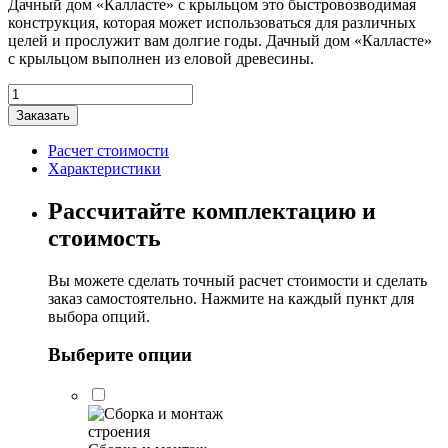
Дачный дом «Калласте» с крыльцом это быстровозводимая
конструкция, которая может использоваться для различных
целей и прослужит вам долгие годы. Дачный дом «Калласте»
с крыльцом выполнен из еловой древесины.
Количество
товара
Заказать
Дачный
дом
Расчет стоимости
"Калласте"
Характеристики
с
крыльцом
Рассчитайте комплектацию и
3,5х3м
стоимость
Вы можете сделать точный расчет стоимости и сделать
заказ самостоятельно. Нажмите на каждый пункт для
выбора опций.
Выберите опции