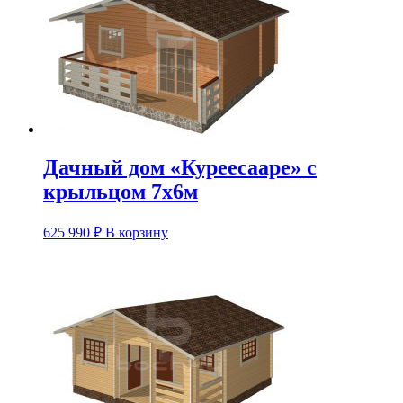
Дачный дом «Куреесааре» с
крыльцом 7х6м
625 990
₽
В корзину