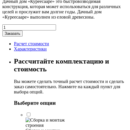
Дачный дом «Куреесааре» это быстровозводимая
конструкция, которая может использоваться для различных
целей и прослужит вам долгие годы. Дачный дом
«Куреесааре» выполнен из еловой древесины.
Количество
товара
Заказать
Дачный
дом
Расчет стоимости
"Куреесааре"
Характеристики
с
крыльцом
Рассчитайте комплектацию и
7х6м
стоимость
Вы можете сделать точный расчет стоимости и сделать
заказ самостоятельно. Нажмите на каждый пункт для
выбора опций.
Выберите опции