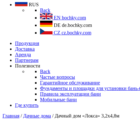
RUS
Back
EN
bochky.com
DE
de.bochky.com
CZ
cz.bochky.com
Продукция
Доставка
Аренда
Партнерам
Полезности
Back
Частые вопросы
Гарантийное обслуживание
Фундаменты и площадки для установки бань-
Правила эксплуатации бани
Мобильные бани
Где купить
Главная
/
Дачные дома
/ Дачный дом «Локса» 3,2х4,8м