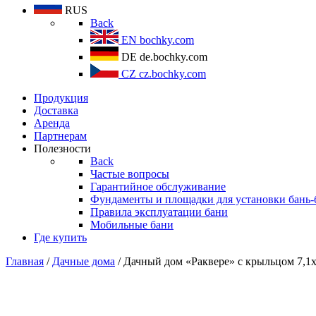
RUS
Back
EN
bochky.com
DE
de.bochky.com
CZ
cz.bochky.com
Продукция
Доставка
Аренда
Партнерам
Полезности
Back
Частые вопросы
Гарантийное обслуживание
Фундаменты и площадки для установки бань-
Правила эксплуатации бани
Мобильные бани
Где купить
Главная
/
Дачные дома
/ Дачный дом «Раквере» с крыльцом 7,1