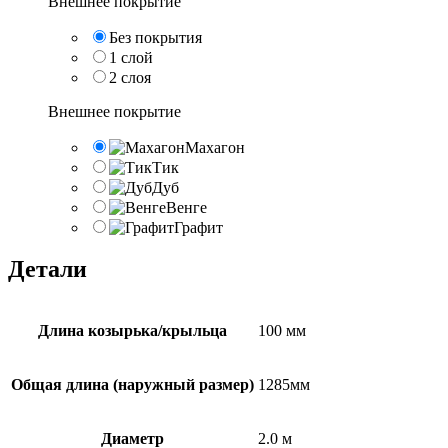
Внешнее покрытие
Без покрытия
1 слой
2 слоя
Внешнее покрытие
Махагон
Тик
Дуб
Венге
Графит
Детали
Длина козырька/крыльца
100 мм
Общая длина (наружный размер)
1285мм
Диаметр
2.0 м