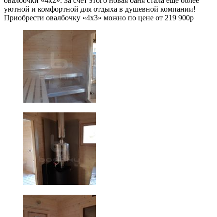
овалбочки «4х2». За счет этого новая баня стала еще более
уютной и комфортной для отдыха в душевной компании!
Приобрести овалбочку «4х3» можно по цене от 219 900р